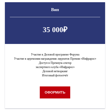
Вип
35 000₽
Участие в Деловой программе Форума
Участие в церемонии награждения лауреатов Премии «Инфрарос»
Доступ в Премиум-сектор
экспертного клуба «Инфрарос»
Деловой нетворкинг
Итоговый фотоотчёт
ОФОРМИТЬ